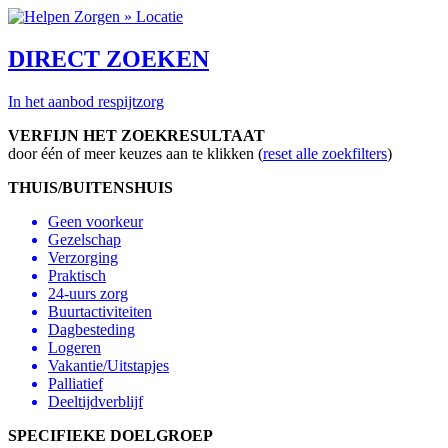
DIRECT ZOEKEN
In het aanbod respijtzorg
VERFIJN HET ZOEKRESULTAAT
door één of meer keuzes aan te klikken
(
reset alle zoekfilters
)
THUIS/BUITENSHUIS
Geen voorkeur
Gezelschap
Verzorging
Praktisch
24-uurs zorg
Buurtactiviteiten
Dagbesteding
Logeren
Vakantie/Uitstapjes
Palliatief
Deeltijdverblijf
SPECIFIEKE DOELGROEP