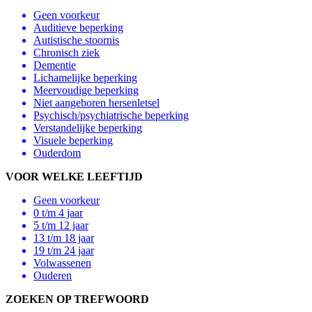
Geen voorkeur
Auditieve beperking
Autistische stoornis
Chronisch ziek
Dementie
Lichamelijke beperking
Meervoudige beperking
Niet aangeboren hersenletsel
Psychisch/psychiatrische beperking
Verstandelijke beperking
Visuele beperking
Ouderdom
VOOR WELKE LEEFTIJD
Geen voorkeur
0 t/m 4 jaar
5 t/m 12 jaar
13 t/m 18 jaar
19 t/m 24 jaar
Volwassenen
Ouderen
ZOEKEN OP TREFWOORD